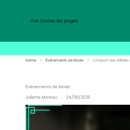
Voir toutes les pages
Skip
Home
Événements de Mode
L’impact des défilés
to
content
Événements de Mode
Juliette Moreau
24/06/2025