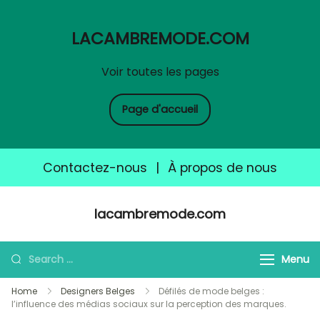
LACAMBREMODE.COM
Voir toutes les pages
Page d'accueil
Contactez-nous
|
À propos de nous
Skip
lacambremode.com
to
content
Search
Menu
for:
Home
Designers Belges
Défilés de mode belges :
l’influence des médias sociaux sur la perception des marques.