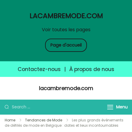
LACAMBREMODE.COM
Voir toutes les pages
Page d'accueil
Contactez-nous
|
À propos de nous
Skip
lacambremode.com
to
content
Search
Menu
for:
Home
Tendances de Mode
Les plus grands événements
de défilés de mode en Belgique : dates et lieux incontournables