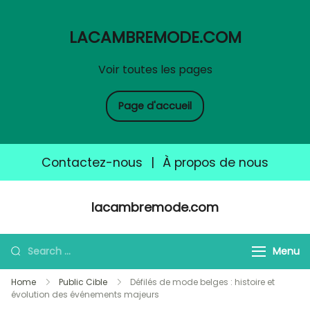
LACAMBREMODE.COM
Voir toutes les pages
Page d'accueil
Contactez-nous
|
À propos de nous
Skip
lacambremode.com
to
content
Search
Menu
for:
Home
Public Cible
Défilés de mode belges : histoire et
évolution des événements majeurs