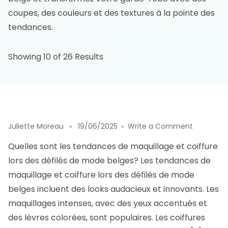
coupes, des couleurs et des textures à la pointe des
tendances.
Showing 10 of 26 Results
on
Juliette Moreau
19/06/2025
Write a Comment
Les
Quelles sont les tendances de maquillage et coiffure
tendance
de
lors des défilés de mode belges? Les tendances de
maquilla
maquillage et coiffure lors des défilés de mode
et
belges incluent des looks audacieux et innovants. Les
coiffure
lors
maquillages intenses, avec des yeux accentués et
des
des lèvres colorées, sont populaires. Les coiffures
défilés