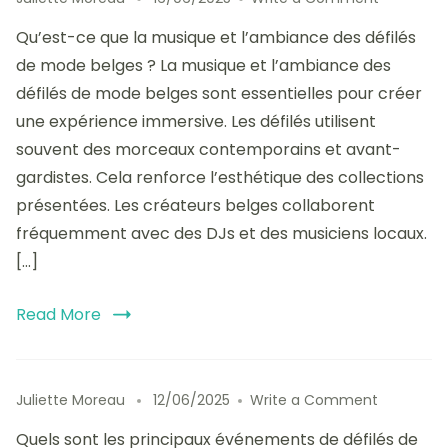
La
Qu’est-ce que la musique et l’ambiance des défilés
musique
et
de mode belges ? La musique et l’ambiance des
l’ambian
défilés de mode belges sont essentielles pour créer
des
une expérience immersive. Les défilés utilisent
défilés
de
souvent des morceaux contemporains et avant-
mode
gardistes. Cela renforce l’esthétique des collections
belges
présentées. Les créateurs belges collaborent
:
création
fréquemment avec des DJs et des musiciens locaux.
d’une
[…]
expérien
unique
Read More
on
Juliette Moreau
12/06/2025
Write a Comment
Les
Quels sont les principaux événements de défilés de
plus