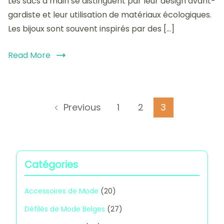
Les sacs à main se distinguent par leur design avant-
belges
gardiste et leur utilisation de matériaux écologiques.
:
Les bijoux sont souvent inspirés par des […]
styles
et
inspiratio
Read More
Posts
Page
Page
Page
1
2
3
Previous
pagination
Catégories
Accessoires de Mode
(20)
Défilés de Mode Belges
(27)