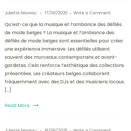
on
Juliette Moreau
17/06/2025
Write a Comment
La
Qu’est-ce que la musique et l’ambiance des défilés
musique
et
de mode belges ? La musique et l’ambiance des
l’ambian
défilés de mode belges sont essentielles pour créer
des
une expérience immersive. Les défilés utilisent
défilés
de
souvent des morceaux contemporains et avant-
mode
gardistes. Cela renforce l’esthétique des collections
belges
présentées. Les créateurs belges collaborent
:
création
fréquemment avec des DJs et des musiciens locaux.
d’une
[…]
expérien
unique
Read More
on
Juliette Moreau
16/06/2025
Write a Comment