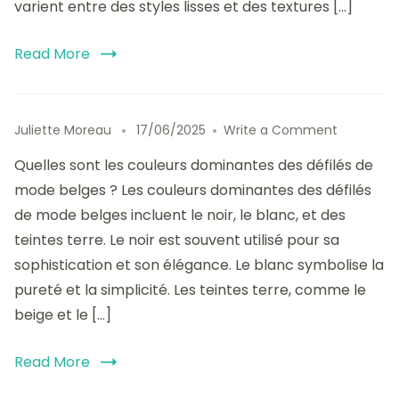
varient entre des styles lisses et des textures […]
de
mode
belges
Read More
:
styles
à
adopter
on
Juliette Moreau
17/06/2025
Write a Comment
Les
Quelles sont les couleurs dominantes des défilés de
couleurs
dominant
mode belges ? Les couleurs dominantes des défilés
des
de mode belges incluent le noir, le blanc, et des
défilés
teintes terre. Le noir est souvent utilisé pour sa
de
mode
sophistication et son élégance. Le blanc symbolise la
belges
pureté et la simplicité. Les teintes terre, comme le
:
beige et le […]
influence
et
style
Read More