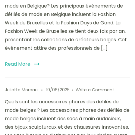
grands
mode en Belgique? Les principaux événements de
événeme
défilés de mode en Belgique incluent la Fashion
de
Week de Bruxelles et la Fashion Days de Gand. La
défilés
de
Fashion Week de Bruxelles se tient deux fois par an,
mode
présentant les collections de créateurs belges. Cet
en
événement attire des professionnels de […]
Belgique
:
dates
Read More
et
lieux
incontour
on
Juliette Moreau
10/06/2025
Write a Comment
Les
Quels sont les accessoires phares des défilés de
accessoir
phares
mode belges ? Les accessoires phares des défilés de
des
mode belges incluent des sacs à main audacieux,
défilés
des bijoux sculpturaux et des chaussures innovantes.
de
mode