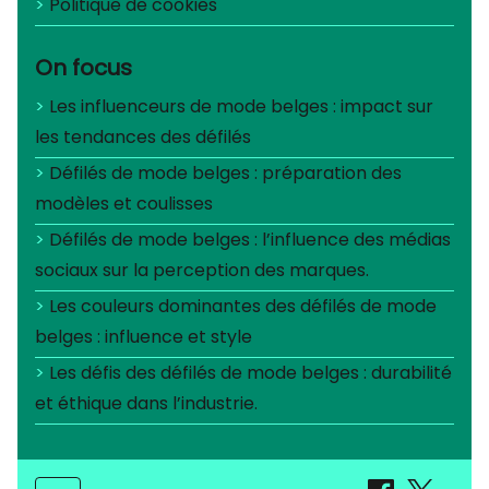
Politique de cookies
On focus
Les influenceurs de mode belges : impact sur
les tendances des défilés
Défilés de mode belges : préparation des
modèles et coulisses
Défilés de mode belges : l’influence des médias
sociaux sur la perception des marques.
Les couleurs dominantes des défilés de mode
belges : influence et style
Les défis des défilés de mode belges : durabilité
et éthique dans l’industrie.