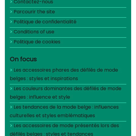
Contactez-nous
Parcourir the site
Politique de confidentialité
Conditions of use
Politique de cookies
On focus
Les accessoires phares des défilés de mode
belges : styles et inspirations
Les couleurs dominantes des défilés de mode
belges : influence et style
Les tendances de la mode belge : influences
culturelles et styles emblématiques
Les accessoires de mode présentés lors des
défilés belges : styles et tendances