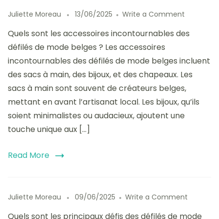
on
Juliette Moreau
13/06/2025
Write a Comment
Les
Quels sont les accessoires incontournables des
accessoir
incontour
défilés de mode belges ? Les accessoires
des
incontournables des défilés de mode belges incluent
défilés
des sacs à main, des bijoux, et des chapeaux. Les
de
mode
sacs à main sont souvent de créateurs belges,
belges
mettant en avant l’artisanat local. Les bijoux, qu’ils
:
soient minimalistes ou audacieux, ajoutent une
choix
et
touche unique aux […]
styles
Read More
on
Juliette Moreau
09/06/2025
Write a Comment
Les
Quels sont les principaux défis des défilés de mode
défis