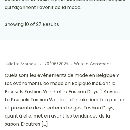
qui façonnent l’avenir de la mode.
Showing 10 of 27 Results
on
Juliette Moreau
20/06/2025
Write a Comment
Événeme
Quels sont les événements de mode en Belgique ?
de
mode
Les événements de mode en Belgique incluent la
en
Brussels Fashion Week et la Fashion Days à Anvers.
Belgique
La Brussels Fashion Week se déroule deux fois par an
:
festivals
et présente des créateurs belges. Fashion Days,
et
quant à elle, met en avant les tendances de la
collabora
saison. D’autres […]