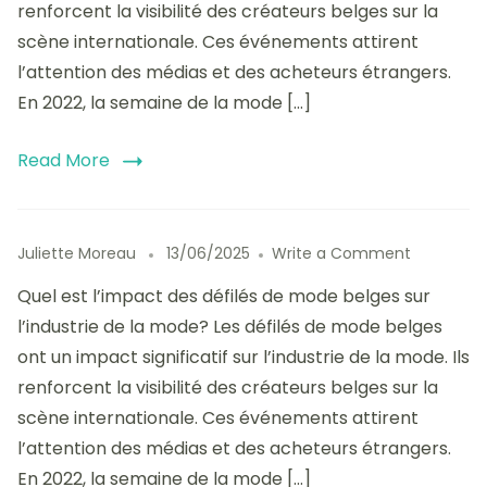
renforcent la visibilité des créateurs belges sur la
belges
sur
scène internationale. Ces événements attirent
l’industrie
l’attention des médias et des acheteurs étrangers.
:
En 2022, la semaine de la mode […]
économi
et
visibilité
Read More
on
Juliette Moreau
13/06/2025
Write a Comment
Impact
Quel est l’impact des défilés de mode belges sur
des
défilés
l’industrie de la mode? Les défilés de mode belges
de
ont un impact significatif sur l’industrie de la mode. Ils
mode
renforcent la visibilité des créateurs belges sur la
belges
sur
scène internationale. Ces événements attirent
l’industrie
l’attention des médias et des acheteurs étrangers.
:
En 2022, la semaine de la mode […]
économi