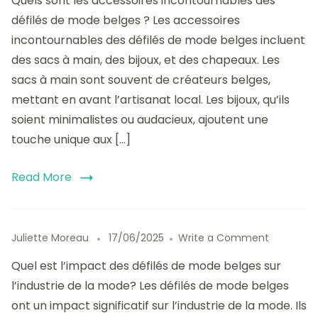
Quels sont les accessoires incontournables des
accessoires
incontournables
défilés de mode belges ? Les accessoires
des
incontournables des défilés de mode belges incluent
défilés
des sacs à main, des bijoux, et des chapeaux. Les
de
mode
sacs à main sont souvent de créateurs belges,
belges
mettant en avant l’artisanat local. Les bijoux, qu’ils
:
soient minimalistes ou audacieux, ajoutent une
choix
et
touche unique aux […]
styles
Read More
on
Juliette Moreau
17/06/2025
Write a Comment
Impact
Quel est l’impact des défilés de mode belges sur
des
défilés
l’industrie de la mode? Les défilés de mode belges
de
ont un impact significatif sur l’industrie de la mode. Ils
mode