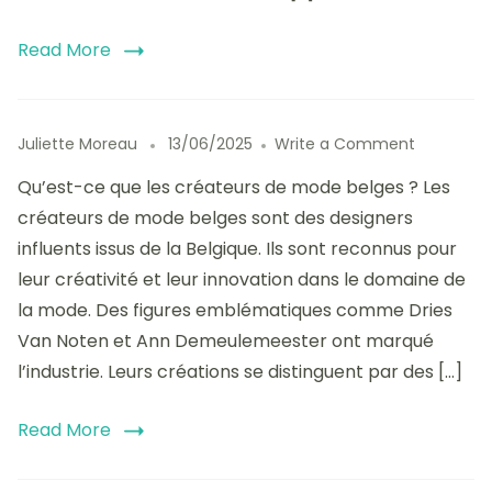
et
visibilité
Read More
on
Juliette Moreau
13/06/2025
Write a Comment
Les
Qu’est-ce que les créateurs de mode belges ? Les
créateurs
de
créateurs de mode belges sont des designers
mode
influents issus de la Belgique. Ils sont reconnus pour
belges
leur créativité et leur innovation dans le domaine de
:
styles
la mode. Des figures emblématiques comme Dries
emblémat
Van Noten et Ann Demeulemeester ont marqué
et
l’industrie. Leurs créations se distinguent par des […]
innovatio
Read More