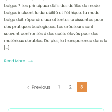
des
belges ? Les principaux défis des défilés de mode
défilés
belges incluent la durabilité et l’éthique. La mode
de
belge doit répondre aux attentes croissantes pour
mode
belges
des pratiques écologiques. Les créateurs sont
:
souvent confrontés à des coûts élevés pour des
durabilité
matériaux durables. De plus, la transparence dans la
et
éthique
[…]
dans
l’industrie
Read More
Posts
Page
Page
Page
1
2
3
Previous
pagination